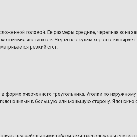
сложенной головой. Ее размеры средние, черепная зона з
охотничьих инстинктов. Черта по скулам хорошо выпирает 
матривается резкий стоп.
 в форме очерченного треугольника. Уголки по наружному
тклонениями в большую или меньшую сторону. Японские 
отличаются небольшими габаритами, расположены слегка п