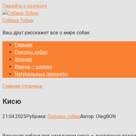
Перейти к контенту
Собака-Тобик
Ваш друг расскажет все о мире собак
Главная
Породы собак
Журнал
Имена — клички
Натуральные продукты
Главная страница
Кисю
21.04.2025
Рубрика:
Породы собак
Автор:
OlegBON
Японская собака под названием кисю — достаточно редки