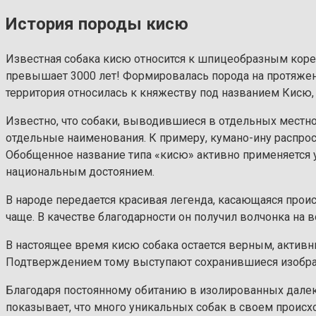
История породы кисю
Известная собака кисю относится к шпицеобразным коре
превышает 3000 лет! Формировалась порода на протяжени
территория относилась к княжеству под названием Кисю,
Известно, что собаки, выводившиеся в отдельных местно
отдельные наименования. К примеру, кумано-ину распрост
Обобщенное название типа «кисю» активно применяется у
национальным достоянием.
В народе передается красивая легенда, касающаяся прои
чаще. В качестве благодарности он получил волчонка на
В настоящее время кисю собака остается верным, активн
Подтверждением тому выступают сохранившиеся изображ
Благодаря постоянному обитанию в изолированных далек
показывает, что много уникальных собак в своем проис