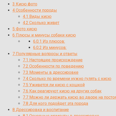
3
Кисю фото
4
Особенности породы
4.1
Виды кисю
4.2
Сколько живет
5
Фото кисю
6
Плюсы и минусы собаки кисю
6.0.1
Из плюсов:
6.0.2
Из минусов:
7
Популярные вопросы и ответы
7.1
Настоящее происхождение
7.2
Особенности по поведению
7.3
Моменты в дрессировке
7.4
Сколько по времени нужно гулять с кисю
7.5
Уживется ли кисю с кошкой
7.6
Как реагируют кисю на других собак
7.7
Можно ли держать кисю во дворе на пост
7.8
Для кого подойдет эта порода
8
Дрессировка и воспитание
8.1
Основные моменты в дрессировке