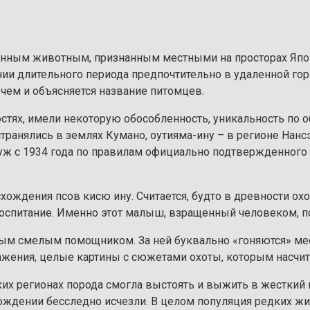
нным животным, признанным местными на просторах Япони
и длительного периода предпочтительно в удаленной горн
 чем и объясняется название питомцев.
стях, имели некоторую обособленность, уникальность по о
ранялись в землях Кумано, оутияма-ину – в регионе Нансэй
ж с 1934 года по правилам официально подтвержденного с
схождения псов кисю ину. Считается, будто в древности о
 воспитание. Именно этот малыш, взращенный человеком, 
ым смелым помощником. За ней буквально «гоняются» мест
ения, целые картины с сюжетами охоты, которым насчиты
их регионах порода смогла выстоять и выжить в жесткий
хождении бесследно исчезли. В целом популяция редких ж