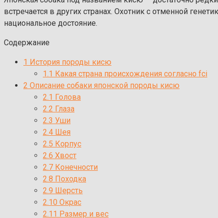
встречается в других странах. Охотник с отменной генет
национальное достояние.
Содержание
1
История породы кисю
1.1
Какая страна происхождения согласно fci
2
Описание собаки японской породы кисю
2.1
Голова
2.2
Глаза
2.3
Уши
2.4
Шея
2.5
Корпус
2.6
Хвост
2.7
Конечности
2.8
Походка
2.9
Шерсть
2.10
Окрас
2.11
Размер и вес