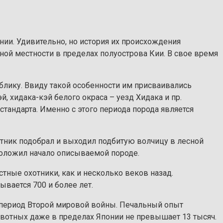
и. Удивительно, но история их происхождения
ой местности в пределах полуострова Кии. В свое время
блику. Ввиду такой особенности им присваивались
, хидака-кэй белого окраса – уезд Хидака и пр.
тандарта. Именно с этого периода порода является
хотник подобрал и выходил подбитую волчицу в лесной
положил начало описываемой породе.
ные охотники, как и несколько веков назад.
вается 700 и более лет.
 период Второй мировой войны. Печальный опыт
ивотных даже в пределах Японии не превышает 13 тысяч.