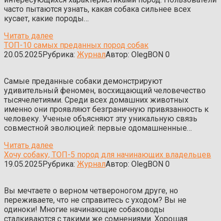
часто пытаются узнать, какая собака сильнее всех
кусает, какие породы…
Читать далее
ТОП-10 самых преданных пород собак
20.05.2025
Рубрика:
Журнал
Автор:
OlegBON
0
Самые преданные собаки демонстрируют
удивительный феномен, восхищающий человечество
тысячелетиями. Среди всех домашних животных
именно они проявляют безграничную привязанность к
человеку. Ученые объясняют эту уникальную связь
совместной эволюцией: первые одомашненные…
Читать далее
Хочу собаку, ТОП-5 пород для начинающих владельцев
19.05.2025
Рубрика:
Журнал
Автор:
OlegBON
0
Вы мечтаете о верном четвероногом друге, но
переживаете, что не справитесь с уходом? Вы не
одиноки! Многие начинающие собаководы
сталкиваются с такими же сомнениями. Хорошая