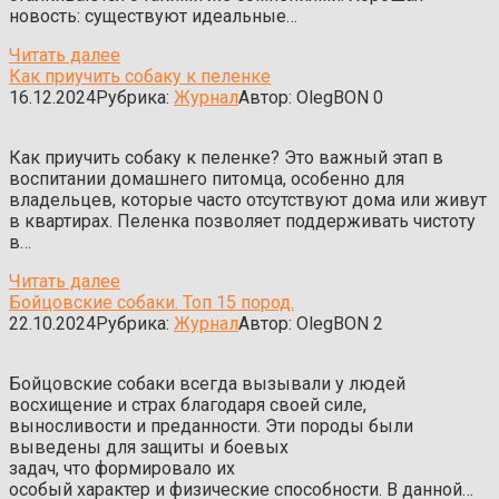
новость: существуют идеальные…
Читать далее
Как приучить собаку к пеленке
16.12.2024
Рубрика:
Журнал
Автор:
OlegBON
0
Как приучить собаку к пеленке? Это важный этап в
воспитании домашнего питомца, особенно для
владельцев, которые часто отсутствуют дома или живут
в квартирах. Пеленка позволяет поддерживать чистоту
в…
Читать далее
Бойцовские собаки. Топ 15 пород.
22.10.2024
Рубрика:
Журнал
Автор:
OlegBON
2
Бойцовские собаки всегда вызывали у людей
восхищение и страх благодаря своей силе,
выносливости и преданности. Эти породы были
выведены для защиты и боевых
задач, что формировало их
особый характер и физические способности. В данной…