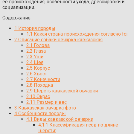
ее происхождения, особенности ухода, дрессировки и
социализации.
Содержание
1
История породы
1.1
Какая страна происхождения согласно fci
2
Описание собаки овчарка кавказская
2.1
Голова
2.2
Глаза
2.3
Уши
2.4
Шея
2.5
Корпус
2.6
Хвост
2.7
Конечности
2.8
Походка
2.9
Шерсть кавказской овчарки
2.10
Окрас
2.11
Размер и вес
3
Кавказская овчарка фото
4
Особенности породы
4.1
Виды кавказской овчарки
4.1.1
Классификация псов по длине
шерсти: