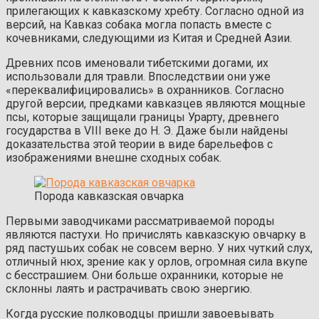
прилегающих к кавказскому хребту. Согласно одной из
версий, на Кавказ собака могла попасть вместе с
кочевниками, следующими из Китая и Средней Азии.
Древних псов именовали тибетскими догами, их
использовали для травли. Впоследствии они уже
«переквалифицировались» в охранников. Согласно
другой версии, предками кавказцев являются мощные
псы, которые защищали границы Урарту, древнего
государства в VIII веке до Н. Э. Даже были найдены
доказательства этой теории в виде барельефов с
изображениями внешне сходных собак.
Порода кавказская овчарка
Первыми заводчиками рассматриваемой породы
являются пастухи. Но причислять кавказскую овчарку в
ряд пастушьих собак не совсем верно. У них чуткий слух,
отличный нюх, зрение как у орлов, огромная сила вкупе
с бесстрашием. Они больше охранники, которые не
склонны лаять и растрачивать свою энергию.
Когда русские полководцы пришли завоевывать