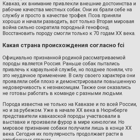
Кавказ, их внимание привлекли внешние достоинства и
рабочие качества местных собак. Они их брали себе на
службу и просто в качестве трофея. Псов приняли
хорошо и начали разводить, вот только Вторая мировая
война сильно сократила породный генофонд.
Восстановить породу смогли только к 70 годам XX века.
Какая страна происхождения согласно fci
Официально признанной родиной рассматриваемой
породы является Россия. Раньше собак пытались
привлечь к караульной службе, но позднее поняли, что
это неудачное применение. В силу своего характера они
проявляли себя плохо и демонстрировали повышенную
недоверчивость к незнакомцам. Также они оказались
не готовы работать в команде с разными людьми.
Порода известна не только на Кавказе и по всей России,
но и за рубежом. Уже в начале XX века в Нюрнберге
представители кавказской породы участвовали в
выставке и произвели фурор в мире кинологии. Но
мировое признание собаки получили лишь в конце XX
века. Сегодня их популярность продолжает расти в
зарубежных странах.