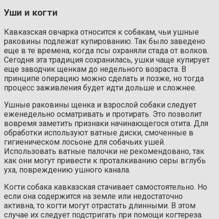
Уши и когти
Кавказская овчарка относится к собакам, чьи ушные
раковины подлежат купированию. Так было заведено
еще в те времена, когда псы охраняли стада от волков.
Сегодня эта традиция сохранилась, ушки чаще купирует
еще заводчик щенкам до недельного возраста. В
принципе операцию можно сделать и позже, но тогда
процесс заживления будет идти дольше и сложнее.
Ушные раковины щенка и взрослой собаки следует
еженедельно осматривать и протирать. Это позволит
вовремя заметить признаки начинающегося отита. Для
обработки используют ватные диски, смоченные в
гигиеническом лосьоне для собачьих ушей.
Использовать ватные палочки не рекомендовано, так
как они могут привести к проталкиванию серы вглубь
уха, повреждению ушного канала.
Когти собака кавказская стачивает самостоятельно. Но
если она содержится на земле или недостаточно
активна, то когти могут отрастать длинными. В этом
случае их следует подстригать при помощи когтереза.