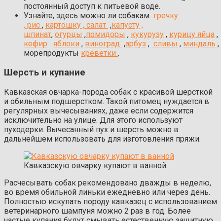
постоянный доступ к питьевой воде.
Узнайте, здесь можно ли собакам
гречку
,
рис
,
картошку ,
салат
,
капусту
,
шпинат
,
огурцы
,
помидоры
,
кукурузу
,
курицу
яйца
кефир
яблоки
,
виноград
,
арбуз
,
сливы
,
миндаль
,
м
орепродукты
креветки
.
Шерсть и купание
Кавказская овчарка-порода собак с красивой шерсткой
и обильным подшерстком. Такой питомец нуждается в
регулярных вычесываниях, даже если содержится
исключительно на улице. Для этого используют
пуходерки. Вычесанный пух и шерсть можно в
дальнейшем использовать для изготовления пряжи.
Кавказскую овчарку купают в ванной
Расчесывать собак рекомендовано дважды в неделю,
во время обильной линьки ежедневно или через день.
Полностью искупать породу кавказец с использованием
ветеринарного шампуня можно 2 раз в год. Более
частые купания будут смывать естественную защитную