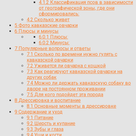
4.1.2
Классификация псов в зависимости
от географической зоны, где они
сформировались:
4.2
Сколько живет
5
Фото кавказские овчарки
6
Плюсы и минусы
6.0.1
Плюсы:
6.0.2
Минусы:
7
Популярные вопросы и ответы
7.1
Сколько по времени нужно гулять с
кавказской овчарки
7.2
Уживется ли овчарка с кошкой
7.3
Как реагируют кавказской овчарки на
других собак
7.4
Можно ли держать кавказскую собаку во
дворе на постоянном проживании
7.5
Для кого подойдет эта порода
8
Дрессировка и воспитание
8.1
Основные моменты в дрессировке
9
Содержание и уход
9.1
Питание
9.2
Шерсть и купание
9.3
Зубы и глаза
9.4
Уши и когти