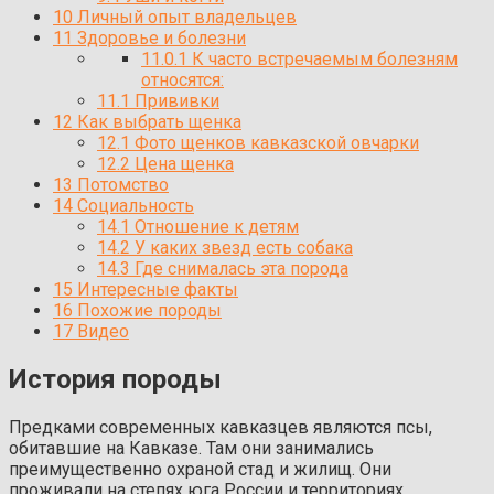
10
Личный опыт владельцев
11
Здоровье и болезни
11.0.1
К часто встречаемым болезням
относятся:
11.1
Прививки
12
Как выбрать щенка
12.1
Фото щенков кавказской овчарки
12.2
Цена щенка
13
Потомство
14
Социальность
14.1
Отношение к детям
14.2
У каких звезд есть собака
14.3
Где снималась эта порода
15
Интересные факты
16
Похожие породы
17
Видео
История породы
Предками современных кавказцев являются псы,
обитавшие на Кавказе. Там они занимались
преимущественно охраной стад и жилищ. Они
проживали на степях юга России и территориях,