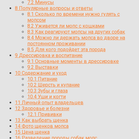
7.2
Минусы
8
Популярные вопросы и ответы
8.1
Сколько по времени нужно гулять с
мопсом
8.2
Уживется ли мопс с кошками
8.3
Как реагируют мопсы на других собак
8.4
Можно ли держать мопса во дворе на
постоянном проживании
8.5
Для кого подойдет эта порода
9
Дрессировка и воспитание
9.1
Основные моменты в дрессировке
9.2
Выставки
10
Содержание и уход
10.1
Питание
10.2
Шерсть и купание
10.3
Зубы и глаза
10.4
Уши и когти
11
Личный опыт владельцев
12
Здоровье и болезни
12.1
Прививки
13
Как выбрать щенка
14
Фото щенков мопса
15
Цена щенка
16
Разведение породы собак мопс