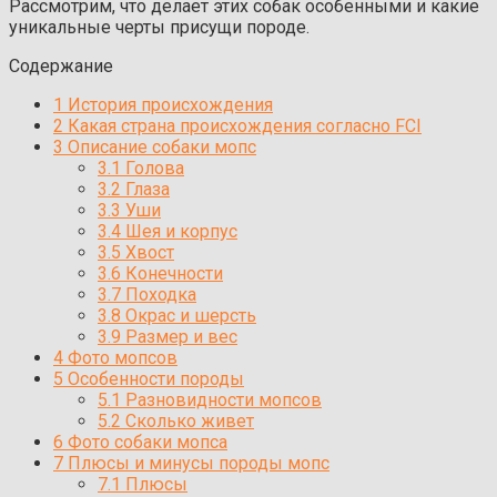
Рассмотрим, что делает этих собак особенными и какие
уникальные черты присущи породе.
Содержание
1
История происхождения
2
Какая страна происхождения согласно FCI
3
Описание собаки мопс
3.1
Голова
3.2
Глаза
3.3
Уши
3.4
Шея и корпус
3.5
Хвост
3.6
Конечности
3.7
Походка
3.8
Окрас и шерсть
3.9
Размер и вес
4
Фото мопсов
5
Особенности породы
5.1
Разновидности мопсов
5.2
Сколько живет
6
Фото собаки мопса
7
Плюсы и минусы породы мопс
7.1
Плюсы