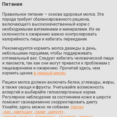
Питание
Правильное питание — основа здоровья мопса. Эта
порода требует сбалансированного рациона,
включающего высококачественный корм с
необходимыми витаминами и минералами. Из-за
склонности к ожирению важно контролировать
калорийность пищи и избегать переедания.
Рекомендуется кормить мопса дважды в день,
небольшими порциями, чтобы поддерживать
оптимальный вес. Следует избегать человеческой пищи
и лакомств, так как они могут привести к проблемам с
пищеварением и ожирению. Прочитай здесь, чем
кормить щенка
в первый месяц
Рацион мопса должен включать белки, углеводы, жиры,
а также овощи и фрукты. Учитывайте возможность
аллергий и выбирайте гипоаллергенные корма.
Регулярное наблюдение за состоянием кожи и шерсти
поможет своевременно скорректировать диету.
Узнайте, здесь можно ли собакам
гречку
,
рис
,
картошку ,
салат
,
капусту
,
шпинат
,
огурцы
,
помидоры
,
кукурузу
,
курицу
,