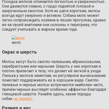
Походка мопсов отличается легкостью и уверенностью.
Они движутся плавно, с гордо поднятой головой и
закрученным хвостом. Хотя их шаги короткие, мопсы
всегда идут уверенно и активно. Собака мопс может
легко сопровождать хозяина в пеших прогулках, однако
из-за своей анатомии они склонны к перегреву, что
следует учитывать в жаркое время года.
мопс
Окрас и шерсть
Мопсы могут быть светло-палевыми, абрикосовыми,
серебристыми или черными. Шерсть у них короткая и
плотно прилегает к телу, что делает её легкой в уходе.
Линька у мопсов заметная, но регулярное вычесывание
помогает поддерживать их в хорошем виде. Светло-
палевые и черные мопсы встречаются наиболее часто,
причём черные выглядят особенно эффектно благодаря
глянцевой шерсти. Узнайте здесь, какие породы
собак
не линяют.
Размер и вес