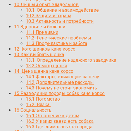
10
Личный опыт владельцев
10.1
Общение и взаимодействие
10.2
Защита и охрана
10.3
Активность и потребности
11
Здоровье и болезни
11.1
Прививки
11.2
Генетические проблемы
11.3
Профилактика и забота
12
Фото щенков кане корсо
13
Как выбрать щенка
13.1
Определение надежного заводчика
13.2
Осмотр щенка
14
Цена щенка кане корсо
14.1
Факторы, влияющие на цену
14.2
Дополнительные расходы
14.3
Почему не стоит экономить
15
Разведение породы собак кане корсо
15.1
Потомство
15.2
Вязка
16
Социальность
16.1
Отношение к детям
16.2
У каких звезд есть собака
16.3
Где снималась эта порода