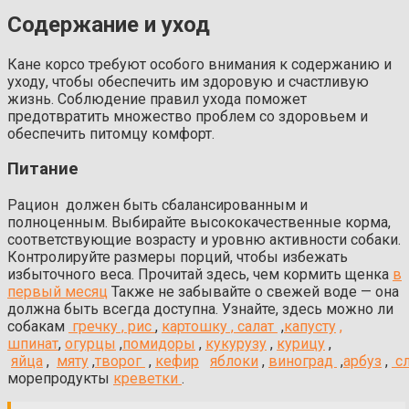
Содержание и уход
Кане корсо требуют особого внимания к содержанию и
уходу, чтобы обеспечить им здоровую и счастливую
жизнь. Соблюдение правил ухода поможет
предотвратить множество проблем со здоровьем и
обеспечить питомцу комфорт.
Питание
Рацион должен быть сбалансированным и
полноценным. Выбирайте высококачественные корма,
соответствующие возрасту и уровню активности собаки.
Контролируйте размеры порций, чтобы избежать
избыточного веса. Прочитай здесь, чем кормить щенка
в
первый месяц
Также не забывайте о свежей воде — она
должна быть всегда доступна.
Узнайте, здесь можно ли
собакам
гречку ,
рис
,
картошку ,
салат
,
капусту
,
шпинат
,
огурцы
,
помидоры
,
кукурузу
,
курицу
,
яйца
,
мяту
,
творог
,
кефир
яблоки
,
виноград
,
арбуз
,
с
м
орепродукты
креветки
.