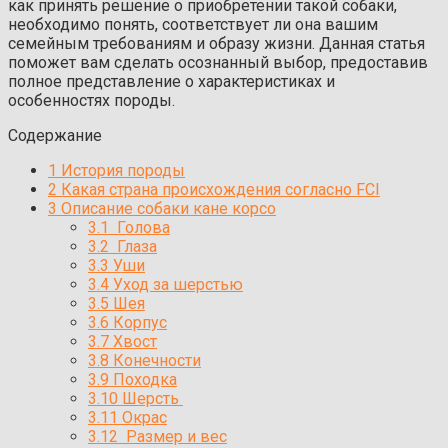
как принять решение о приобретении такой собаки,
необходимо понять, соответствует ли она вашим
семейным требованиям и образу жизни. Данная статья
поможет вам сделать осознанный выбор, предоставив
полное представление о характеристиках и
особенностях породы.
Содержание
1
История породы
2
Какая страна происхождения согласно FCI
3
Описание собаки кане корсо
3.1
Голова
3.2
Глаза
3.3
Уши
3.4
Уход за шерстью
3.5
Шея
3.6
Корпус
3.7
Хвост
3.8
Конечности
3.9
Походка
3.10
Шерсть
3.11
Окрас
3.12
Размер и вес