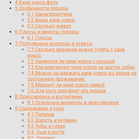
4
Кане корсо фото
5
Особенности породы
5.1
Характеристика
5.2
Виды кане корсо
5.3
Сколько живет
6
Плюсы и минусы породы
6.1
Плюсы
7
Популярные вопросы и ответы
7.1
Сколько времени нужно гулять с кане
корсо
7.2
Уживется ли кане корсо с кошкой
7.3
Как реагируют кане корсо на других собак
7.4
Можно ли держать кане корсо во дворе на
постоянное проживание
7.5
Мерзнут ли кане корсо зимой
7.6
Для кого подойдет эта порода
8
Дрессировка и воспитание
8.1
Основные моменты в дрессировке
9
Содержание и уход
9.1
Питание
9.2
Шерсть и купание
9.3
Зубы и глаза
9.4
Уши и когти
9.5
Груминг